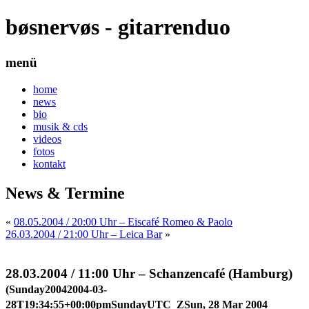
bøsnervøs - gitarrenduo
menü
home
news
bio
musik & cds
videos
fotos
kontakt
News & Termine
«
08.05.2004 / 20:00 Uhr – Eiscafé Romeo & Paolo
26.03.2004 / 21:00 Uhr – Leica Bar
»
28.03.2004 / 11:00 Uhr – Schanzencafé (Hamburg)
(Sunday20042004-03-
28T19:34:55+00:00pmSundayUTC_ZSun, 28 Mar 2004