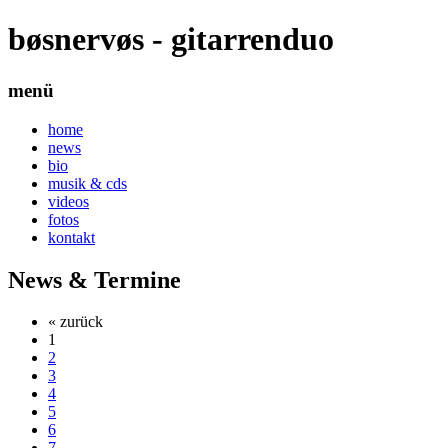
bøsnervøs - gitarrenduo
menü
home
news
bio
musik & cds
videos
fotos
kontakt
News & Termine
« zurück
1
2
3
4
5
6
7