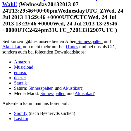
Wahl!
(Wednesday20132013-07-
24T13:29:46+00:00pmWednesdayUTC_ZWed, 24
Jul 2013 13:29:46 +0000UTCfUTCWed, 24 Jul
2013 13:29:46 +0000Wed, 24 Jul 2013 13:29:46
+0000UTC2424pm31UTC_72013312907UTC )
Seit kurzem gibt es unsere beiden Alben
Sinnesspalten
und
Akustikart
nun nicht mehr nur bei
iTunes
und bei uns als CD,
sondern auch bei folgenden Downloadshops:
Amazon
Musicload
emusic
deezer
Starzik
Saturn:
Sinnesspalten
und
Akustikart
)
Media Markt:
Sinnesspalten
und
Akustikart
)
Außerdem kann man uns hören auf:
Spotify
(nach Bøsnervøs suchen)
Last.fm