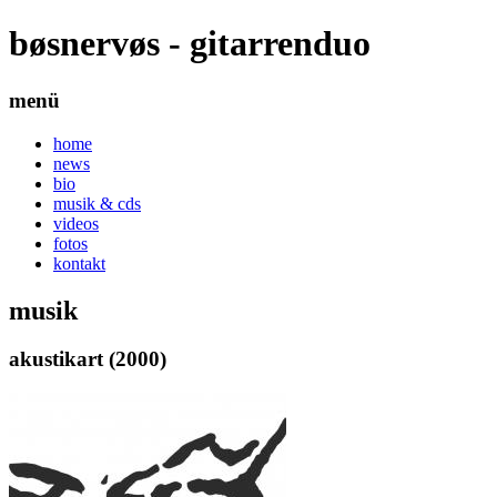
bøsnervøs - gitarrenduo
menü
home
news
bio
musik & cds
videos
fotos
kontakt
musik
akustikart (2000)