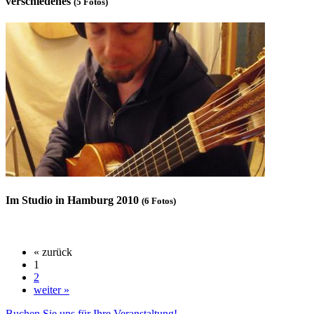
verschiedenes
(5 Fotos)
Im Studio in Hamburg 2010
(6 Fotos)
« zurück
1
2
weiter »
Buchen Sie uns für Ihre Veranstaltung!