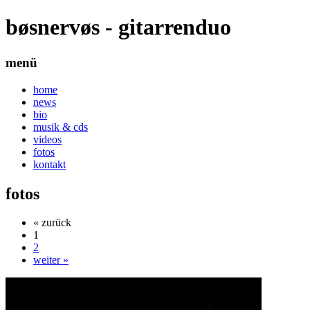
bøsnervøs - gitarrenduo
menü
home
news
bio
musik & cds
videos
fotos
kontakt
fotos
« zurück
1
2
weiter »